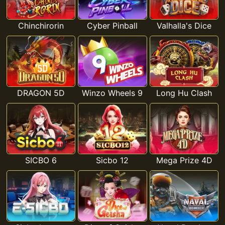
Chinchirorin
Cyber Pinball
Valhalla's Dice
DRAGON 5D
Winzo Wheels 9
Long Hu Clash
SICBO 6
Sicbo 12
Mega Prize 4D