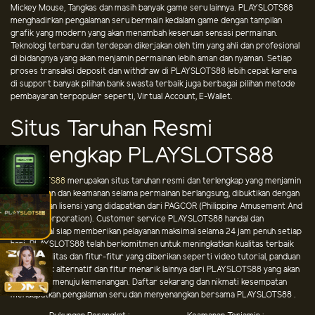
Mickey Mouse, Tangkas dan masih banyak game seru lainnya. PLAYSLOTS88
menghadirkan pengalaman seru bermain kedalam game dengan tampilan
grafik yang modern yang akan menambah keseruan sensasi permainan.
Teknologi terbaru dan terdepan dikerjakan oleh tim yang ahli dan profesional
di bidangnya yang akan menjamin permainan lebih aman dan nyaman. Setiap
proses transaksi deposit dan withdraw di PLAYSLOTS88 lebih cepat karena
di support banyak pilihan bank swasta terbaik juga berbagai pilihan metode
pembayaran terpopuler seperti, Virtual Account, E-Wallet.
Situs Taruhan Resmi
Terlengkap PLAYSLOTS88
PLAYSLOTS88
merupakan situs taruhan resmi dan terlengkap yang menjamin
kenyamanan dan keamanan selama permainan berlangsung, dibuktikan dengan
legalitas dan lisensi yang didapatkan dari PAGCOR (Philippine Amusement And
Gaming Corporation). Customer service PLAYSLOTS88 handal dan
profesional siap memberikan pelayanan maksimal selama 24 jam penuh setiap
hari. PLAYSLOTS88 telah berkomitmen untuk meningkatkan kualitas terbaik
melalui fasilitas dan fitur-fitur yang diberikan seperti video tutorial, panduan
betting, link alternatif dan fitur menarik lainnya dari PLAYSLOTS88 yang akan
membantu menuju kemenangan. Daftar sekarang dan nikmati kesempatan
mendapatkan pengalaman seru dan menyenangkan bersama PLAYSLOTS88 .