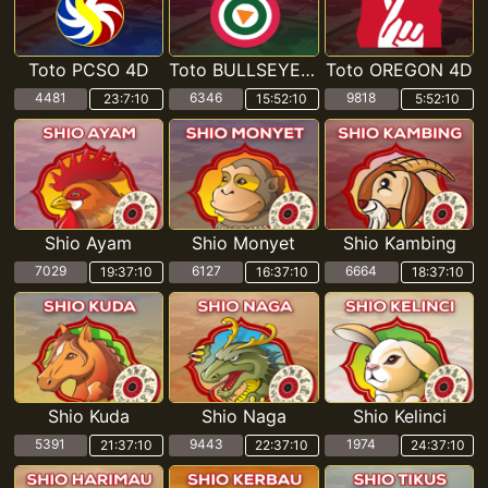
Toto PCSO 4D
Toto BULLSEYE 4D
Toto OREGON 4D
4481
6346
9818
23:7:9
15:52:9
5:52:9
Shio Ayam
Shio Monyet
Shio Kambing
7029
6127
6664
19:37:9
16:37:9
18:37:9
Shio Kuda
Shio Naga
Shio Kelinci
5391
9443
1974
21:37:9
22:37:9
24:37:9