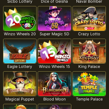
Sicbo Lottery
Dice of Geisha
Naval Bomber
Winzo Wheels 20
Super Magic 5D
Crazy Lotto
Eagle Lottery
Winzo Wheels 15
King Palace
Magical Puppet
Blood Moon
Temple Palace