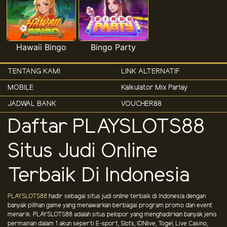
Hawaii Bingo
Bingo Party
TENTANG KAMI
LINK ALTERNATIF
MOBILE
Kalkulator Mix Parlay
JADWAL BANK
VOUCHER88
Daftar PLAYSLOTS88
Situs Judi Online
Terbaik Di Indonesia
PLAYSLOTS88
hadir sebagai situs judi online terbaik di Indonesia dengan
banyak pilihan game yang menawarkan berbagai program promo dan event
menarik. PLAYSLOTS88 adalah situs pelopor yang menghadirkan banyak jenis
permainan dalam 1 akun seperti E-sport, Slots, IDNlive, Togel, Live Casino,