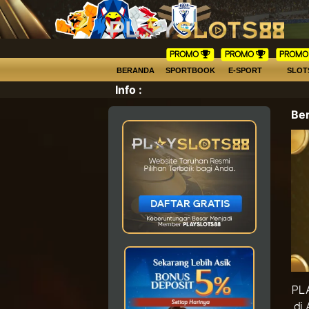
PROMO
PROMO
PROM
BERANDA
SPORTBOOK
E-SPORT
SLOT
Info :
Selam
Be
PLA
di 