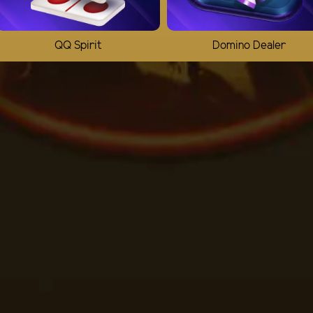
QQ Spirit
Domino Dealer