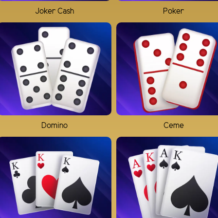
Joker Cash
Poker
Domino
Ceme