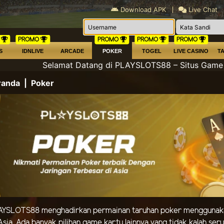
Download APK
Live Chat
O
PROMO
PROMO
PROMO
PROMO
S
IDNLIVE
ARCADE
POKER
TOGEL
LIVE CASINO
T
at Datang di PLAYSLOTS88 – Situs Game Online Terpercaya 
randa
Poker
YSLOTS88 menghadirkan permainan taruhan poker menggunakan 
Asia. Ada banyak pilihan game kartu lainnya yang tidak kalah s