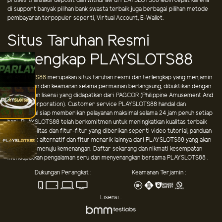
proses transaksi deposit dan withdraw di PLAYSLOTS88 lebih cepat karena
di support banyak pilihan bank swasta terbaik juga berbagai pilihan metode
pembayaran terpopuler seperti, Virtual Account, E-Wallet.
Situs Taruhan Resmi
Terlengkap PLAYSLOTS88
PLAYSLOTS88
merupakan situs taruhan resmi dan terlengkap yang menjamin
kenyamanan dan keamanan selama permainan berlangsung, dibuktikan dengan
legalitas dan lisensi yang didapatkan dari PAGCOR (Philippine Amusement And
Gaming Corporation). Customer service PLAYSLOTS88 handal dan
profesional siap memberikan pelayanan maksimal selama 24 jam penuh setiap
hari. PLAYSLOTS88 telah berkomitmen untuk meningkatkan kualitas terbaik
melalui fasilitas dan fitur-fitur yang diberikan seperti video tutorial, panduan
betting, link alternatif dan fitur menarik lainnya dari PLAYSLOTS88 yang akan
membantu menuju kemenangan. Daftar sekarang dan nikmati kesempatan
mendapatkan pengalaman seru dan menyenangkan bersama PLAYSLOTS88 .
Dukungan Perangkat :
Keamanan Terjamin :
Lisensi :